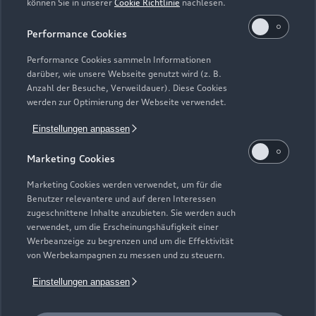
können Sie in unserer
Cookie Richtlinie
nachlesen.
Kaufen & leasen
Alle Modelle
Performance Cookies
Modelle vergleichen
Service & Zubehör
Performance Cookies sammeln Informationen
Neuwagensuche
darüber, wie unsere Webseite genutzt wird (z. B.
Elektromodelle
Anzahl der Besuche, Verweildauer). Diese Cookies
Gebrauchtwagensuche
Support
werden zur Optimierung der Webseite verwendet.
Saisonale Angebote
Plug-in-Hybride
Gebrauchtwagen
Einstellungen anpassen
Audi Services
Über Audi
Kundenservice
Finanzierung
Marketing Cookies
Garantie
Händlersuche
Aktionen & Angebote
Unternehmen
Marketing Cookies werden verwendet, um für die
Audi digital services
Benutzer relevantere und auf deren Interessen
Audi Code
Geschäftskunden
Karriere
zugeschnittene Inhalte anzubieten. Sie werden auch
myAudi
verwendet, um die Erscheinungshäufigkeit einer
Häufige Fragen (FAQ)
Investor Relations
Werbeanzeige zu begrenzen und um die Effektivität
© 2026 AUDI AG. Alle Rechte vorbehalten
von Werbekampagnen zu messen und zu steuern.
Audi Online Beratung
Presse & Media Center
Impressum
Rechtliches
Hinweisgebersystem
Einstellungen anpassen
Online-Terminvereinbarung
Datenschutz
Datenschutzinformation
Cookie-Einstellungen
Servicekontakt