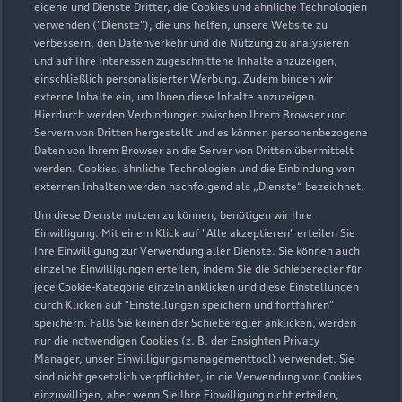
eigene und Dienste Dritter, die Cookies und ähnliche Technologien
verwenden ("Dienste"), die uns helfen, unsere Website zu
Autohaus Schnitzler
verbessern, den Datenverkehr und die Nutzung zu analysieren
und auf Ihre Interessen zugeschnittene Inhalte anzuzeigen,
GmbH & Co. KG
einschließlich personalisierter Werbung. Zudem binden wir
externe Inhalte ein, um Ihnen diese Inhalte anzuzeigen.
Autoverkauf
Servicepartner
Hierdurch werden Verbindungen zwischen Ihrem Browser und
Servern von Dritten hergestellt und es können personenbezogene
Audi Gebrauchtwagen :plus
e-tron
Daten von Ihrem Browser an die Server von Dritten übermittelt
werden. Cookies, ähnliche Technologien und die Einbindung von
externen Inhalten werden nachfolgend als „Dienste“ bezeichnet.
Um diese Dienste nutzen zu können, benötigen wir Ihre
Einwilligung. Mit einem Klick auf "Alle akzeptieren" erteilen Sie
Ihre Einwilligung zur Verwendung aller Dienste. Sie können auch
einzelne Einwilligungen erteilen, indem Sie die Schieberegler für
jede Cookie-Kategorie einzeln anklicken und diese Einstellungen
durch Klicken auf "Einstellungen speichern und fortfahren"
speichern. Falls Sie keinen der Schieberegler anklicken, werden
nur die notwendigen Cookies (z. B. der Ensighten Privacy
Manager, unser Einwilligungsmanagementtool) verwendet. Sie
sind nicht gesetzlich verpflichtet, in die Verwendung von Cookies
einzuwilligen, aber wenn Sie Ihre Einwilligung nicht erteilen,