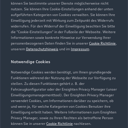
Westring 20-22
können Sie bestimmte unserer Dienste möglicherweise nicht
nutzen. Sie können Ihre Cookie-Einstellungen anhand der unten
40721 Hilden
aufgeführten Kategorien von Cookies verwalten. Sie können Ihre
Einwilligung jederzeit mit Wirkung zum Zeitpunkt des Widerrufs
02103 7943007
widerrufen. Für den Widerruf der Einwilligung beachten Sie bitte
die "Cookie-Einstellungen" in der Fußzeile der Webseite. Weitere
Informationen sowie konkrete Hinweise zur Verwendung Ihrer
info@autohaus-schnitzler.de
personenbezogenen Daten finden Sie in unserer
Cookie Richtlinie
,
unserem
Datenschutzhinweis
und im
Impressum
.
Kontaktdaten herunterladen
Notwendige Cookies
Notwendige Cookies werden benötigt, um Ihnen grundlegende
Funktionen während der Nutzung der Webseite zur Verfügung zu
Öffnungszeiten
stellen. Zu diesen Funktionen gehört z. B. der
Fahrzeugkonfigurator oder der Ensighten Privacy Manager (unser
Einwilligungsmanagementtool). Der Ensighten Privacy Manager
Verkauf
verwendet Cookies, um Informationen darüber zu speichern, ob
und wenn ja, für welche Kategorien von Cookies Benutzer ihre
Geschlossen
,
öffnet am
Donnerstag
Einwilligung erteilt haben. Weitere Informationen zum Ensighten
09:00
Privacy Manager, sowie zu Ihren Rechten als betroffene Person
können Sie in unserer
Cookie Richtlinie
nachlesen.