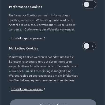
Service
Performance Cookies
Geschlossen
,
öffnet am
Donnerstag
07:00
Performance Cookies sammeln Informationen
darüber, wie unsere Webseite genutzt wird (z. B.
Anzahl der Besuche, Verweildauer). Diese Cookies
Teile & Zubehörverkauf
werden zur Optimierung der Webseite verwendet.
Geschlossen
,
öffnet am
Donnerstag
08:00
Einstellungen anpassen
Marketing Cookies
Marketing Cookies werden verwendet, um für die
Benutzer relevantere und auf deren Interessen
zugeschnittene Inhalte anzubieten. Sie werden auch
verwendet, um die Erscheinungshäufigkeit einer
Werbeanzeige zu begrenzen und um die Effektivität
von Werbekampagnen zu messen und zu steuern.
Einstellungen anpassen